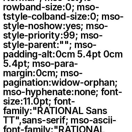
rowband-size:0; mso-
tstyle-colband-size:0; mso-
style-noshow:yes; mso-
style-priority:99; mso-
style-parent:""; mso-
padding-alt:0cm 5.4pt 0cm
5.4pt; mso-para-
margin:0cm; mso-
pagination:widow-orphan;
mso-hyphenate:none; font-
size:11.0pt; font-
family:"RATIONAL Sans
TT",sans-serif; mso-ascii-
font-family:"RATIONAL