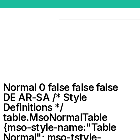
Normal 0 false false false
DE AR-SA
/* Style
Definitions */
table.MsoNormalTable
{mso-style-name:"Table
Normal"; mso-tstyle-