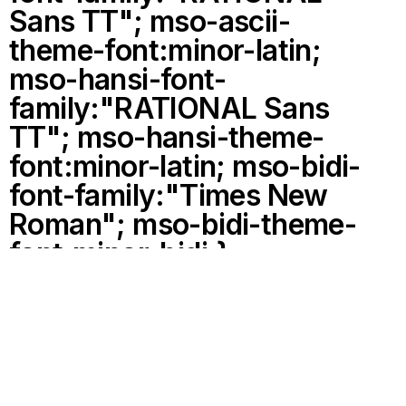
Sans TT"; mso-ascii-
theme-font:minor-latin;
mso-hansi-font-
family:"RATIONAL Sans
TT"; mso-hansi-theme-
font:minor-latin; mso-bidi-
font-family:"Times New
Roman"; mso-bidi-theme-
font:minor-bidi;}
UNSERE
TRAINGSSTRECKE ///
Unsere Ruderstrecke liegt zwischen zwei Staustufen und
ist im unteren Teil durch die Staumauer der Lechstaustufe