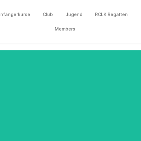
nfängerkurse
Club
Jugend
RCLK Regatten
Members