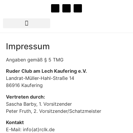
Rudern beim RCLK e.V.
Jazz im Bootshaus 2026
Impressum
Angaben gemäß § 5 TMG
Ruder Club am Lech Kaufering e.V.
Landrat-Müller-Hahl-Straße 14
86916 Kaufering
Vertreten durch:
Sascha Barby, 1. Vorsitzender
Peter Fruth, 2. Vorsitzender/Schatzmeister
Kontakt
E-Mail: info(at)rclk.de