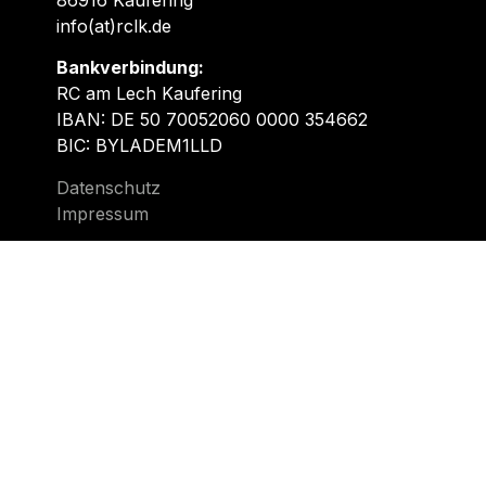
info(at)rclk.de
Bankverbindung:
RC am Lech Kaufering
IBAN: DE 50 70052060 0000 354662
BIC: BYLADEM1LLD
Datenschutz
Impressum
Schreib uns!
Fragen zu einer Mitgliedschaft oder den
Anfängerkursen? Ihr plant ein Firmenevent
und braucht weitere Infos? Interesse auf
unserer Website zu werben?
Wir freuen uns über eure Nachricht!