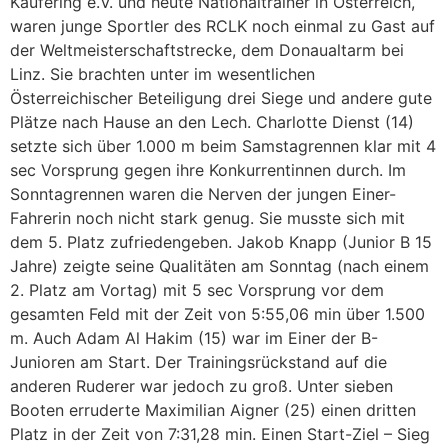
Kaufering e.V. und heute Nationaltrainer in Österreich,
waren junge Sportler des RCLK noch einmal zu Gast auf
der Weltmeisterschaftstrecke, dem Donaualtarm bei
Linz. Sie brachten unter im wesentlichen
Österreichischer Beteiligung drei Siege und andere gute
Plätze nach Hause an den Lech. Charlotte Dienst (14)
setzte sich über 1.000 m beim Samstagrennen klar mit 4
sec Vorsprung gegen ihre Konkurrentinnen durch. Im
Sonntagrennen waren die Nerven der jungen Einer-
Fahrerin noch nicht stark genug. Sie musste sich mit
dem 5. Platz zufriedengeben. Jakob Knapp (Junior B 15
Jahre) zeigte seine Qualitäten am Sonntag (nach einem
2. Platz am Vortag) mit 5 sec Vorsprung vor dem
gesamten Feld mit der Zeit von 5:55,06 min über 1.500
m. Auch Adam Al Hakim (15) war im Einer der B-
Junioren am Start. Der Trainingsrückstand auf die
anderen Ruderer war jedoch zu groß. Unter sieben
Booten erruderte Maximilian Aigner (25) einen dritten
Platz in der Zeit von 7:31,28 min. Einen Start-Ziel – Sieg