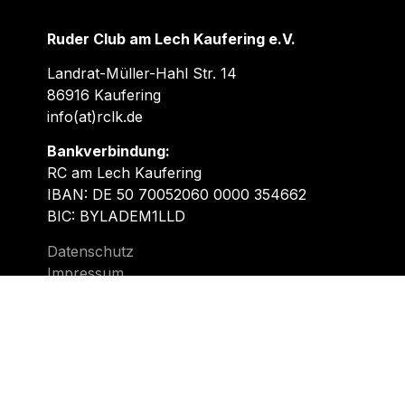
Ruder Club am Lech Kaufering e.V.
Landrat-Müller-Hahl Str. 14
86916 Kaufering
info(at)rclk.de
Bankverbindung:
RC am Lech Kaufering
IBAN: DE 50 70052060 0000 354662
BIC: BYLADEM1LLD
Datenschutz
Impressum
Schreib uns!
Fragen zu einer Mitgliedschaft oder den
Anfängerkursen? Ihr plant ein Firmenevent