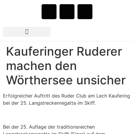
Rudern beim RCLK e.V.
Jazz im Bootshaus 2026
Kauferinger Ruderer
machen den
Wörthersee unsicher
Erfolgreicher Auftritt des Ruder Club am Lech Kaufering
bei der 25. Langstreckenregatta im Skiff.
Bei der 25. Auflage der traditionsreichen