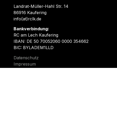
Landrat-Müller-Hahl Str. 14
86916 Kaufering
info(at)rclk.de
Bankverbindung:
RC am Lech Kaufering
IBAN: DE 50 70052060 0000 354662
BIC: BYLADEM1LLD
Datenschutz
Impressum
Schreib uns!
Fragen zu einer Mitgliedschaft oder den
Anfängerkursen? Ihr plant ein Firmenevent
und braucht weitere Infos? Interesse auf
unserer Website zu werben?