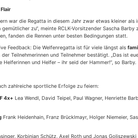
Flair
rn war die Regatta in diesem Jahr zwar etwas kleiner als 
n gemütlicher zu“, meinte RCLK-Vorsitzender Sascha Barby 
ten, fanden die Rennen unter besten Bedingungen statt.
e Feedback: Die Welfenregatta ist für viele längst als
fami
er Teilnehmerinnen und Teilnehmer bestätigt. „Das ist eue
e Helferinnen und Helfer – ihr seid der Hammer!“, so Barby.
 zahlreiche sportliche Erfolge zu feiern:
/F 4x+
Lea Wendl, David Teipel, Paul Wagner, Henriette Barb
g
Frank Heidenhain, Franz Brücklmayr, Holger Niemeier, Sas
inger, Korbinian Schütz, Axel Roth und Jonas Goliszewski (S