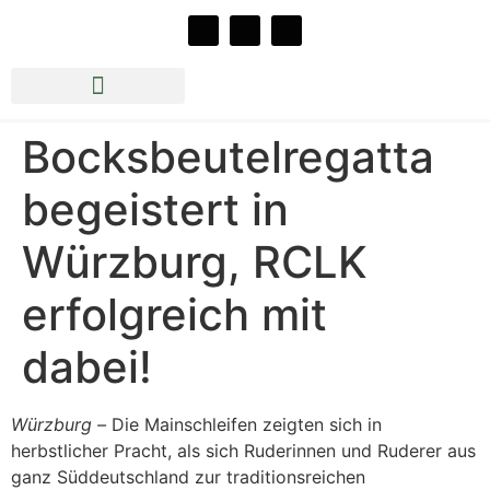
Rudern beim RCLK e.V.
Jazz im Bootshaus 2026
Bocksbeutelregatta
begeistert in
Würzburg, RCLK
erfolgreich mit
dabei!
Würzburg –
Die Mainschleifen zeigten sich in
herbstlicher Pracht, als sich Ruderinnen und Ruderer aus
ganz Süddeutschland zur traditionsreichen