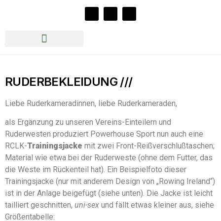
Rudern beim RCLK e.V.
Jazz im Bootshaus 2026
RUDERBEKLEIDUNG ///
Liebe Ruderkameradinnen, liebe Ruderkameraden,
als Ergänzung zu unseren Vereins-Einteilern und
Ruderwesten produziert Powerhouse Sport nun auch eine
RCLK-
Trainingsjacke
mit zwei Front-Reißverschlußtaschen;
Material wie etwa bei der Ruderweste (ohne dem Futter, das
die Weste im Rückenteil hat). Ein Beispielfoto dieser
Trainingsjacke (nur mit anderem Design von „Rowing Ireland“)
ist in der Anlage beigefügt (siehe unten). Die Jacke ist leicht
tailliert geschnitten,
uni-sex
und fällt etwas kleiner aus, siehe
Größentabelle: