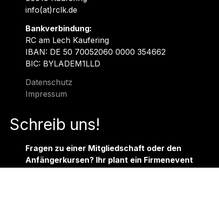
info(at)rclk.de
Bankverbindung:
RC am Lech Kaufering
IBAN: DE 50 70052060 0000 354662
BIC: BYLADEM1LLD
Datenschutz
Impressum
Schreib uns!
Fragen zu einer Mitgliedschaft oder den
Anfängerkursen? Ihr plant ein Firmenevent
und braucht weitere Infos? Interesse auf
unserer Website zu werben?
Wir freuen uns über eure Nachricht!