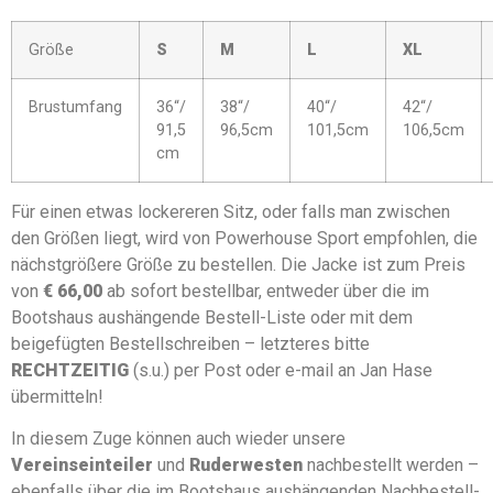
Größe
S
M
L
XL
Brustumfang
36“/
38“/
40“/
42“/
91,5
96,5cm
101,5cm
106,5cm
cm
Für einen etwas lockereren Sitz, oder falls man zwischen
den Größen liegt, wird von Powerhouse Sport empfohlen, die
nächstgrößere Größe zu bestellen. Die Jacke ist zum Preis
von
€ 66,00
ab sofort bestellbar, entweder über die im
Bootshaus aushängende Bestell-Liste oder mit dem
beigefügten Bestellschreiben – letzteres bitte
RECHTZEITIG
(s.u.) per Post oder e-mail an Jan Hase
übermitteln!
In diesem Zuge können auch wieder unsere
Vereinseinteiler
und
Ruderwesten
nachbestellt werden –
ebenfalls über die im Bootshaus aushängenden Nachbestell-