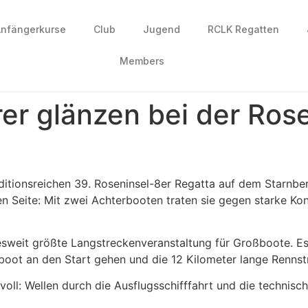
nfängerkurse
Club
Jugend
RCLK Regatten
Members
er glänzen bei der Ros
aditionsreichen 39. Roseninsel-8er Regatta auf dem Starnbe
en Seite: Mit zwei Achterbooten traten sie gegen starke K
esweit größte Langstreckenveranstaltung für Großboote. E
gboot an den Start gehen und die 12 Kilometer lange Rennst
oll: Wellen durch die Ausflugsschifffahrt und die technis