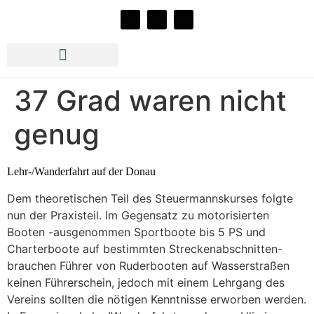
Rudern beim RCLK e.V.
Jazz im Bootshaus 2026
37 Grad waren nicht
genug
Lehr-/
Wander
fahrt auf der Donau
Dem theoretischen Teil des Steuermannskurses folgte
nun der Praxisteil. Im Gegensatz zu motorisierten
Booten -ausgenommen Sportboote bis 5 PS und
Charterboote auf bestimmten Streckenabschnitten-
brauchen Führer von Ruderbooten auf Wasserstraßen
keinen Führerschein, jedoch mit einem Lehrgang des
Vereins sollten die nötigen Kenntnisse erworben werden.